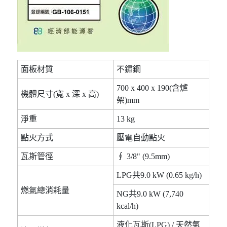
面板材質
不鏽鋼
700 x 400 x 190(含爐
機體尺寸(寬 x 深 x 高)
架)mm
淨重
13 kg
點火方式
壓電自動點火
瓦斯管徑
∮ 3/8" (9.5mm)
LPG共9.0 kW (0.65 kg/h)
燃氣總消耗量
NG共9.0 kW (7,740
kcal/h)
液化瓦斯(LPG) / 天然氣