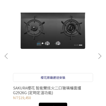
櫻花原廠運送安裝
1級
SAKURA櫻花 智能雙炫火二口玻璃檯面爐
SA
G2926G (定時定溫功能)
NT$19,450
NT