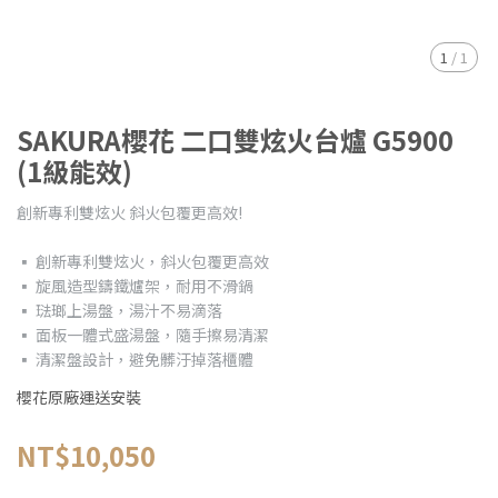
1
/
1
SAKURA櫻花 二口雙炫火台爐 G5900
(1級能效)
創新專利雙炫火 斜火包覆更高效!
▪ 創新專利雙炫火，斜火包覆更高效
▪ 旋風造型鑄鐵爐架，耐用不滑鍋
▪ 琺瑯上湯盤，湯汁不易滴落
▪ 面板一體式盛湯盤，隨手擦易清潔
▪ 清潔盤設計，避免髒汙掉落櫃體
櫻花原廠運送安裝
NT$10,050