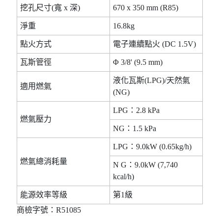
挖孔尺寸(寬 x 深)
670 x 350 mm (R85)
淨重
16.8kg
點火方式
電子連續點火 (DC 1.5V)
瓦斯管徑
Φ 3/8' (9.5 mm)
液化瓦斯(LPG)/天然氣
適用燃氣
(NG)
LPG：2.8 kPa
燃氣壓力
NG：1.5 kPa
LPG：9.0kW (0.65kg/h)
燃氣總消耗量
N G：9.0kW (7,740
kcal/h)
能源效率等級
第1級
商檢字號：R51085