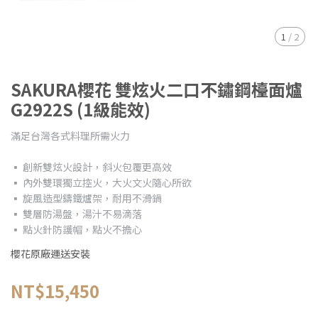
1
/
2
SAKURA櫻花 雙炫火二口不鏽鋼檯面爐
G2922S (1級能效)
滿足台灣各式料理所需火力
▪ 創新雙炫火設計，斜火包覆更高效
▪ 內外雙環獨立控火，大火文火隨心所欲
▪ 旋風造型鑄鐵爐架，耐用不滑鍋
▪ 雙層防湯盤，湯汁不易滴落
▪ 點火針防護帽，點火不擔心
櫻花原廠運送安裝
NT$15,450