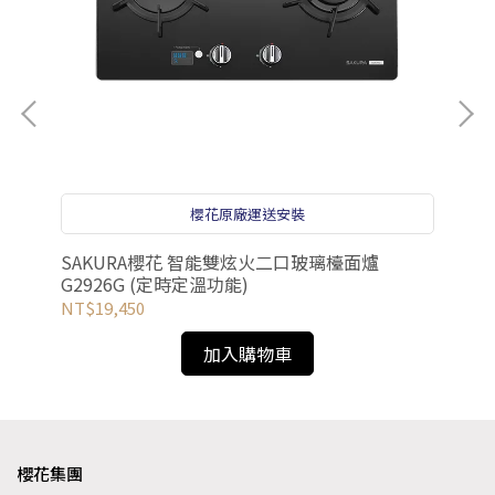
櫻花原廠運送安裝
1級
SAKURA櫻花 智能雙炫火二口玻璃檯面爐
SA
G2926G (定時定溫功能)
NT$19,450
NT
加入購物車
櫻花集團