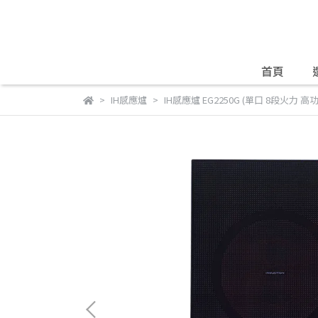
首頁
IH感應爐
IH感應爐 EG2250G (單口 8段火力 高