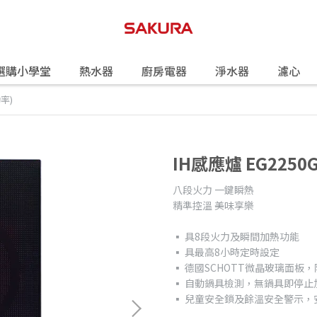
選購小學堂
熱水器
廚房電器
淨水器
濾心
功率)
IH感應爐 EG2250
八段火力 一鍵瞬熱
精準控溫 美味享樂
▪ 具8段火力及瞬間加熱功能
▪ 具最高8小時定時設定
▪ 德國SCHOTT微晶玻璃面板
▪ 自動鍋具檢測，無鍋具即停止
▪ 兒童安全鎖及餘溫安全警示，