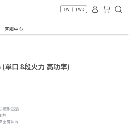
TW ｜ TWD
客服中心
G (單口 8段火力 高功率)
，防爆耐高溫
加熱
安全有保障