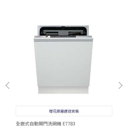
櫻花原廠運送安裝
機
全嵌式自動開門洗碗機 E7783
【