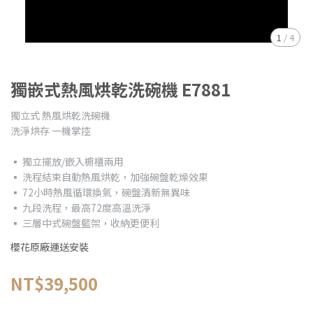
1
/
4
獨嵌式熱風烘乾洗碗機 E7881
獨立式 熱風烘乾洗碗機
洗淨烘存 一機掌控
▪ 獨立擺放/嵌入櫥櫃兩用
▪ 洗程結束自動熱風烘乾，加強碗盤乾燥效果
▪ 72小時熱風循環換氣，碗盤清新無異味
▪ 九段洗程，最高72度高溫洗淨
▪ 三層中式碗盤籃架，收納更便利
櫻花原廠運送安裝
NT$39,500