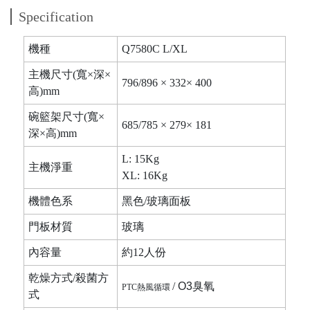
Specification
機種
Q7580C L/XL
主機尺寸(寬×深×
796/896 × 332× 400
高)mm
碗籃架尺寸(寬×
685/785 × 279× 181
深×高)mm
L: 15Kg
主機淨重
XL: 16Kg
機體色系
黑色/玻璃面板
門板材質
玻璃
內容量
約12人份
乾燥方式/殺菌方
/
O3臭氧
PTC
熱風循環
式