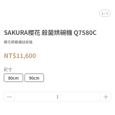
1
/
8
SAKURA櫻花 殺菌烘碗機 Q7580C
櫻花原廠運送安裝
NT$11,600
尺寸
80cm
90cm