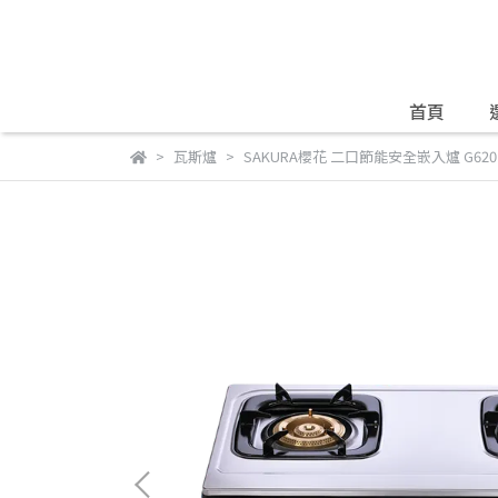
首頁
瓦斯爐
SAKURA櫻花 二口節能安全嵌入爐 G6201