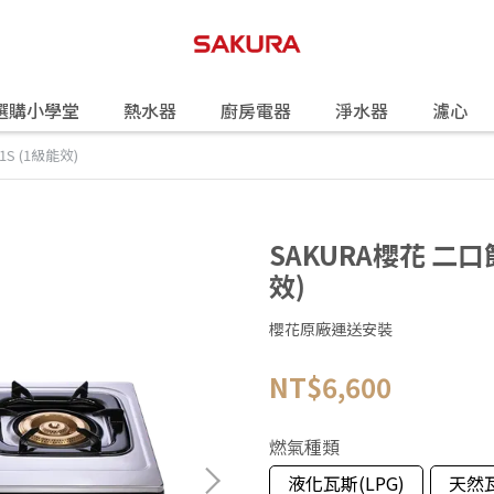
選購小學堂
熱水器
廚房電器
淨水器
濾心
S (1級能效)
SAKURA櫻花 二口
效)
櫻花原廠運送安裝
NT$6,600
燃氣種類
液化瓦斯(LPG)
天然瓦