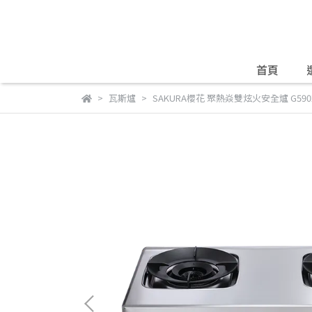
首頁
瓦斯爐
SAKURA櫻花 聚熱焱雙炫火安全爐 G5902