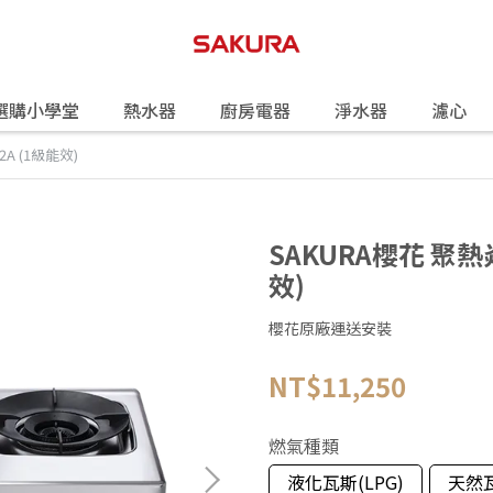
選購小學堂
熱水器
廚房電器
淨水器
濾心
A (1級能效)
SAKURA櫻花 聚熱
效)
櫻花原廠運送安裝
NT$11,250
燃氣種類
液化瓦斯(LPG)
天然瓦