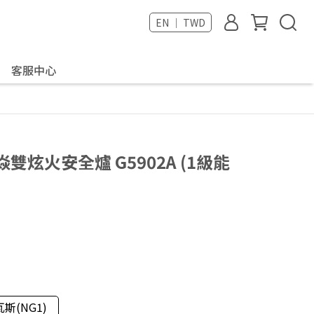
EN ｜ TWD
客服中心
焱雙炫火安全爐 G5902A (1級能
斯(NG1)