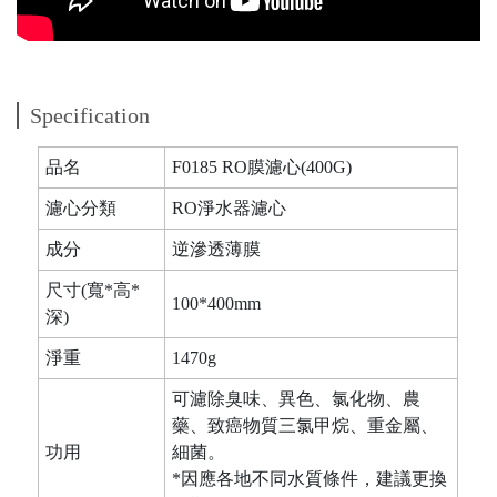
Specification
品名
F0185 RO膜濾心(400G)
濾心分類
RO淨水器濾心
成分
逆滲透薄膜
尺寸(寬*高*
100*400mm
深)
淨重
1470g
可濾除臭味、異色、氯化物、農
藥、致癌物質三氯甲烷、重金屬、
功用
細菌。
*因應各地不同水質條件，建議更換