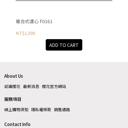
複合式濾心 F0161
後置
NT$1,590
NT
ADD TO CART
About Us
認識櫻花
最新消息
櫻花官方網站
服務項目
線上購物須知
隱私權條款
銷售通路
Contact Info